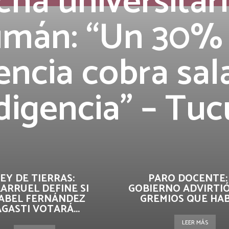
ha universitar
mán: “Un 30% 
ncia cobra sal
digencia” – T
EY DE TIERRAS:
PARO DOCENTE:
LARRUEL DEFINE SI
GOBIERNO ADVIRTIÓ
ABEL FERNÁNDEZ
GREMIOS QUE HABR
GASTI VOTARÁ...
LEER MÁS