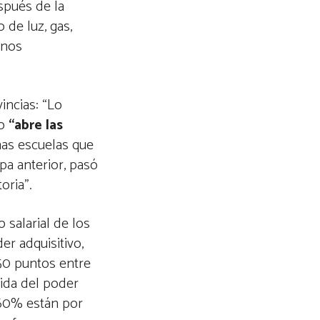
spués de la
de luz, gas,
 nos
incias: “Lo
no
“abre las
nas escuelas que
pa anterior, pasó
oria”.
 salarial de los
r adquisitivo,
50 puntos entre
ida del poder
n 60% están por