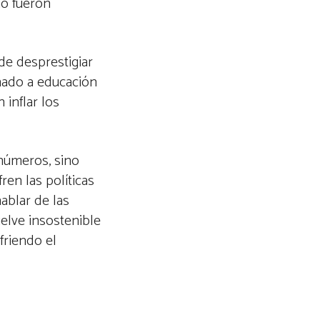
no fueron
de desprestigiar
inado a educación
 inflar los
 números, sino
en las políticas
ablar de las
elve insostenible
friendo el