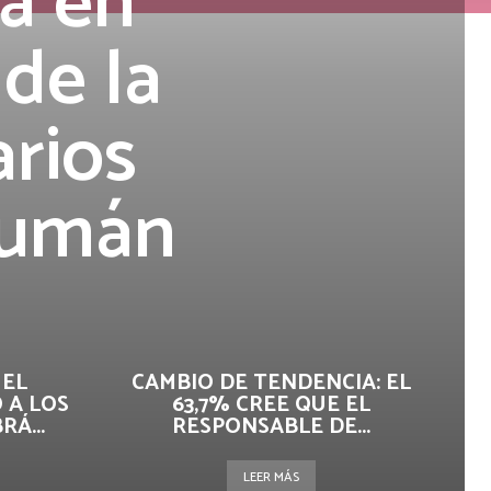
ia en
de la
arios
ucumán
 EL
CAMBIO DE TENDENCIA: EL
 A LOS
63,7% CREE QUE EL
Á...
RESPONSABLE DE...
LEER MÁS