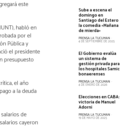
regará este
Sube a escena el
domingo en
Santiago del Estero
la comedia «Mañana
DIUNT), habló en
de mierda»
probada por el
PRENSA LA TUCUMAN
-
4 DE SEPTIEMBRE DE 2025
ón Pública y
nció el presidente
El Gobierno evalúa
 un presupuesto
un sistema de
gestión privada para
los hospitales Samic
bonaerenses
ítica, el año
PRENSA LA TUCUMAN
-
4 DE ENERO DE 2026
 pago a la deuda
Elecciones en CABA:
victoria de Manuel
Adorni
salarios de
PRENSA LA TUCUMAN
-
19 DE MAYO DE 2025
 salarios cayeron