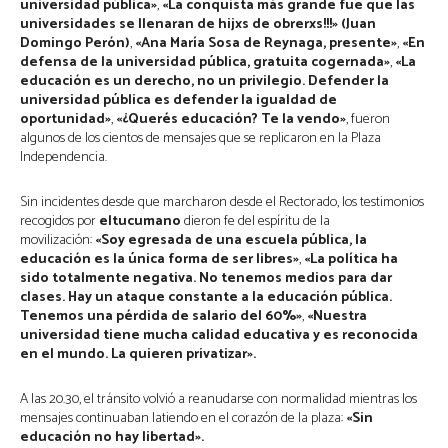
universidad pública»
,
«La conquista más grande fue que las
universidades se llenaran de hijxs de obrerxs!!!» (Juan
Domingo Perón)
,
«Ana María Sosa de Reynaga, presente»
,
«En
defensa de la universidad pública, gratuita cogernada»
,
«La
educación es un derecho, no un privilegio. Defender la
universidad pública es defender la igualdad de
oportunidad»
,
«¿Querés educación? Te la vendo»
, fueron
algunos de los cientos de mensajes que se replicaron en la Plaza
Independencia.
Sin incidentes desde que marcharon desde el Rectorado, los testimonios
recogidos por
eltucumano
dieron fe del espíritu de la
movilización:
«Soy egresada de una escuela pública, la
educación es la única forma de ser libres»
,
«La política ha
sido totalmente negativa. No tenemos medios para dar
clases. Hay un ataque constante a la educación pública.
Tenemos una pérdida de salario del 60%»
,
«Nuestra
universidad tiene mucha calidad educativa y es reconocida
en el mundo. La quieren privatizar».
A las 20.30, el tránsito volvió a reanudarse con normalidad mientras los
mensajes continuaban latiendo en el corazón de la plaza:
«Sin
educación no hay libertad».