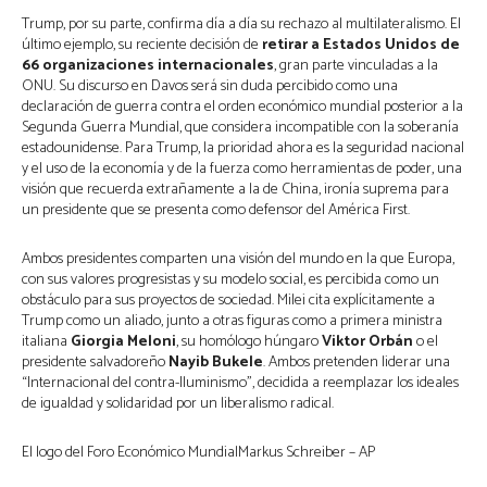
Trump, por su parte, confirma día a día su rechazo al multilateralismo. El
último ejemplo, su reciente decisión de
retirar a Estados Unidos de
66 organizaciones internacionales
, gran parte vinculadas a la
ONU. Su discurso en Davos será sin duda percibido como una
declaración de guerra contra el orden económico mundial posterior a la
Segunda Guerra Mundial, que considera incompatible con la soberanía
estadounidense. Para Trump, la prioridad ahora es la seguridad nacional
y el uso de la economía y de la fuerza como herramientas de poder, una
visión que recuerda extrañamente a la de China, ironía suprema para
un presidente que se presenta como defensor del América First.
Ambos presidentes comparten una visión del mundo en la que Europa,
con sus valores progresistas y su modelo social, es percibida como un
obstáculo para sus proyectos de sociedad. Milei cita explícitamente a
Trump como un aliado, junto a otras figuras como a primera ministra
italiana
Giorgia Meloni
, su homólogo húngaro
Viktor Orbán
o el
presidente salvadoreño
Nayib Bukele
. Ambos pretenden liderar una
“Internacional del contra-Iluminismo”, decidida a reemplazar los ideales
de igualdad y solidaridad por un liberalismo radical.
El logo del Foro Económico MundialMarkus Schreiber – AP