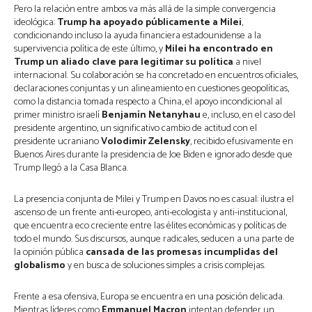
Pero la relación entre ambos va más allá de la simple convergencia
ideológica:
Trump ha apoyado públicamente a Milei
,
condicionando incluso la ayuda financiera estadounidense a la
supervivencia política de este último, y
Milei ha encontrado en
Trump un aliado clave para legitimar su política
a nivel
internacional. Su colaboración se ha concretado en encuentros oficiales,
declaraciones conjuntas y un alineamiento en cuestiones geopolíticas,
como la distancia tomada respecto a China, el apoyo incondicional al
primer ministro israelí
Benjamín Netanyhau
e, incluso, en el caso del
presidente argentino, un significativo cambio de actitud con el
presidente ucraniano
Volodimir Zelensky
, recibido efusivamente en
Buenos Aires durante la presidencia de Joe Biden e ignorado desde que
Trump llegó a la Casa Blanca.
La presencia conjunta de Milei y Trump en Davos no es casual: ilustra el
ascenso de un frente anti-europeo, anti-ecologista y anti-institucional,
que encuentra eco creciente entre las élites económicas y políticas de
todo el mundo. Sus discursos, aunque radicales, seducen a una parte de
la opinión pública
cansada de las promesas incumplidas del
globalismo
y en busca de soluciones simples a crisis complejas.
Frente a esa ofensiva, Europa se encuentra en una posición delicada.
Mientras líderes como
Emmanuel Macron
intentan defender un