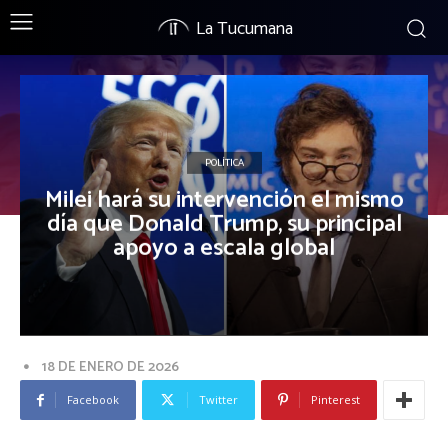
La Tucumana
POLÍTICA
Milei hará su intervención el mismo
día que Donald Trump, su principal
apoyo a escala global
18 DE ENERO DE 2026
Facebook
Twitter
Pinterest