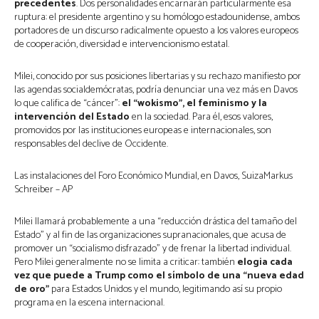
precedentes
. Dos personalidades encarnarán particularmente esa
ruptura: el presidente argentino y su homólogo estadounidense, ambos
portadores de un discurso radicalmente opuesto a los valores europeos
de cooperación, diversidad e intervencionismo estatal.
Milei, conocido por sus posiciones libertarias y su rechazo manifiesto por
las agendas socialdemócratas, podría denunciar una vez más en Davos
lo que califica de “cáncer”:
el “wokismo”, el feminismo y la
intervención del Estado
en la sociedad. Para él, esos valores,
promovidos por las instituciones europeas e internacionales, son
responsables del declive de Occidente.
Las instalaciones del Foro Económico Mundial, en Davos, SuizaMarkus
Schreiber – AP
Milei llamará probablemente a una “reducción drástica del tamaño del
Estado” y al fin de las organizaciones supranacionales, que acusa de
promover un “socialismo disfrazado” y de frenar la libertad individual.
Pero Milei generalmente no se limita a criticar: también
elogia cada
vez que puede a Trump como el símbolo de una “nueva edad
de oro”
para Estados Unidos y el mundo, legitimando así su propio
programa en la escena internacional.