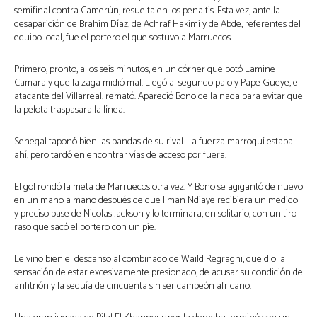
semifinal contra Camerún, resuelta en los penaltis. Esta vez, ante la
desaparición de Brahim Díaz, de Achraf Hakimi y de Abde, referentes del
equipo local, fue el portero el que sostuvo a Marruecos.
Primero, pronto, a los seis minutos, en un córner que botó Lamine
Camara y que la zaga midió mal. Llegó al segundo palo y Pape Gueye, el
atacante del Villarreal, remató. Apareció Bono de la nada para evitar que
la pelota traspasara la línea.
Senegal taponó bien las bandas de su rival. La fuerza marroquí estaba
ahí, pero tardó en encontrar vías de acceso por fuera.
El gol rondó la meta de Marruecos otra vez. Y Bono se agigantó de nuevo
en un mano a mano después de que Ilman Ndiaye recibiera un medido
y preciso pase de Nicolas Jackson y lo terminara, en solitario, con un tiro
raso que sacó el portero con un pie.
Le vino bien el descanso al combinado de Waild Regraghi, que dio la
sensación de estar excesivamente presionado, de acusar su condición de
anfitrión y la sequía de cincuenta sin ser campeón africano.