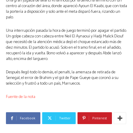
Una gran jugada de Bilal El Khannous por la derecha terminó con un
centro al corazón del área, donde apareció Ayoun El Kaabi, que con toda
la portería a disposición y solo ante el meta disparó fuera, rizando un
palo.
Una interrupción pasada la hora de juego terminó por apagar el partido.
Un golpe cabeza con cabeza entre Neil El Aynaoui y Hadji Malick Diouf
que necesitó de la atención médica dejó el choque estancado más de
diez minutos. El partido lo acusó. Solo en el tramo final, en el añadido,
recuperó la ida y vuelta. Bono volvió a aparecer y después Abde lanzó
alto, encima del larguero.
Después llegó todo lo demás, el penalti, la amenaza de retirada de
Senegal, el error de Brahim y el gol de Pape Gueye que coronó a su
selección y frustró a todo un país, Marruecos.
Fuente de la nota
Facebook
Twitter
Pinterest