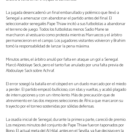
La jugada desencadenó un final embarullado y polémico que llevó a
Senegal a amenazar con abandonar el partido antes del final. El
seleccionador senegalés Pape Thiaw incitó a sus futbolistas a abandonar
el terreno de juego. Todos los futbolistas menos Sadio Mane se
marcharon al vestuario como protesta mientras Marruecos y el árbitro
permanecieron en el campo. Los jugadores visitantes volvieron y Brahim
tomó la responsabilidad de lanzar la pena máxima.
Minutos antes, el árbitro anuló por falta en ataque un gol a Senegal.
Marcó Abdolaye Seck, pero el tanto fue anulado por una falta previa de
Abdoulaye Sack sobre Achraf.
El error sosegó la batalla en el césped en un duelo marcado por el miedo
a perder. El partido empezó bullicioso, con idas y vueltas, y acabó plagado
de interrupciones y con un ritmo lento. Más de precaución que de
atrevimiento en las dos mejores selecciones de África que marcaron su
trayecto por el torneo sostenidas por sólidas defensas.
La osadía inicial de Senegal, durante la primera parte, careció de premio.
Los mejores minutos del conjunto de Pape Thiaw fueron taponados por
Bono. El actual meta del Al Hilal, antes en el Sevilla, ya fue decisivo en la