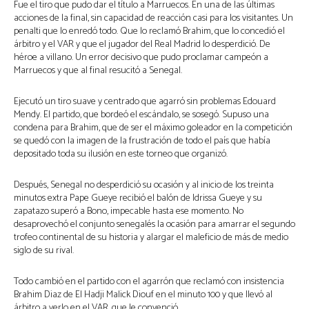
Fue el tiro que pudo dar el título a Marruecos. En una de las últimas
acciones de la final, sin capacidad de reacción casi para los visitantes. Un
penalti que lo enredó todo. Que lo reclamó Brahim, que lo concedió el
árbitro y el VAR y que el jugador del Real Madrid lo desperdició. De
héroe a villano. Un error decisivo que pudo proclamar campeón a
Marruecos y que al final resucitó a Senegal.
Ejecutó un tiro suave y centrado que agarró sin problemas Edouard
Mendy. El partido, que bordeó el escándalo, se sosegó. Supuso una
condena para Brahim, que de ser el máximo goleador en la competición
se quedó con la imagen de la frustración de todo el país que había
depositado toda su ilusión en este torneo que organizó.
Después, Senegal no desperdició su ocasión y al inicio de los treinta
minutos extra Pape Gueye recibió el balón de Idrissa Gueye y su
zapatazo superó a Bono, impecable hasta ese momento. No
desaprovechó el conjunto senegalés la ocasión para amarrar el segundo
trofeo continental de su historia y alargar el maleficio de más de medio
siglo de su rival.
Todo cambió en el partido con el agarrón que reclamó con insistencia
Brahim Diaz de El Hadji Malick Diouf en el minuto 100 y que llevó al
árbitro a verlo en el VAR, que le convenció.