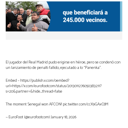
El jugador del Real Madrid pudo erigirse en héroe, pero se condenó con
un lanzamiento de penalti fallido, ejecutado a lo “Panenka”.
Embed – https://publish.x.com/oembed?
url=https://x.com/eurofootcom/status/2013011276050383211?
s=20&partner=&hide_thread=false
The moment Senegal won AFCON! pic.twitter.com/ccX9GAxC8M
— EuroFoot (@eurofootcom) January 18, 2026