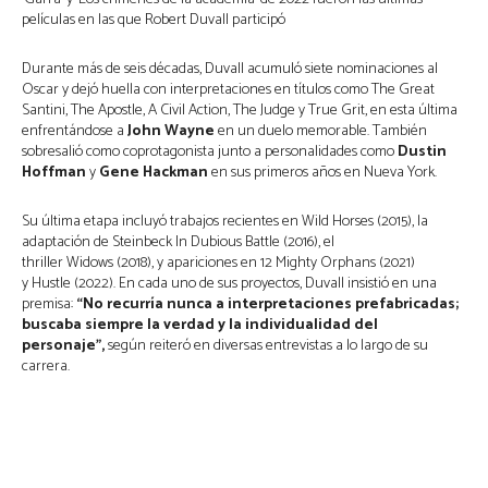
películas en las que Robert Duvall participó
Durante más de seis décadas, Duvall acumuló siete nominaciones al
Oscar y dejó huella con interpretaciones en títulos como The Great
Santini, The Apostle, A Civil Action, The Judge y True Grit, en esta última
enfrentándose a
John Wayne
en un duelo memorable. También
sobresalió como coprotagonista junto a personalidades como
Dustin
Hoffman
y
Gene Hackman
en sus primeros años en Nueva York.
Su última etapa incluyó trabajos recientes en Wild Horses (2015), la
adaptación de Steinbeck In Dubious Battle (2016), el
thriller Widows (2018), y apariciones en 12 Mighty Orphans (2021)
y Hustle (2022). En cada uno de sus proyectos, Duvall insistió en una
premisa:
“No recurría nunca a interpretaciones prefabricadas;
buscaba siempre la verdad y la individualidad del
personaje”,
según reiteró en diversas entrevistas a lo largo de su
carrera.