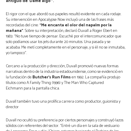
antiguo de ‘Dame algo’”.
El rigor con el que abordó sus papeles resultó evidente en cada rodaje.
Su intervención en Apocalypse Now incluyó una de las frases más
recordadas del cine:
“Me encanta el olor del napalm por la
mañana”
. Sobre su interpretación, declaró Duvall a Roger Ebert en
1983: “No tuve tiempo de pensar. Escuché por el intercomunicador que
solo podíamos usar los jets durante 20 minutos. Una pasada y se
acababa. Me metí completamente en el personaje, y si él no se inmutaba,
yo tampoco”.
Cercano a la producción y dirección, Duvall promovió nuevas formas
narrativas dentro de la industria estadounidense, como se evidenció en
la fundación de
Butcher’s Run Films
en 1992. La compañía produjo
títulos como A Family Thing (1996) y The Man Who Captured
Eichmann para la pantalla chica.
Duvall también tuvo una prolífica carrera como productor, guionista y
director
Duvall no ocultó su preferencia por ciertos personajes y construyó lazos
sólidos con referentes del sector. “Entré un día en la sala de vestuario