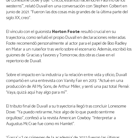
de Lonesome Dove y dije: ‘Chicos, estamos haciendo el Padrino de los
westerns’”, relató Duvall en una conversación con Stephen Colbert en
junio de 2021. “Fueron las dos cosas más grandes de la última parte del
siglo XX, creo”.
El vínculo con el guionista
Horton Foote
resultó crucial en su
trayectoria, como señaló el propio Duvall en declaraciones reiteradas.
Foote recomendó personalmente al actor para el papel de Boo Radley
en Matar a un ruiseñor tras verlo sobre el escenario. Además, escribió los
guiones de Gracias y favores y Tomorrow, dos obras clave en el
repertorio de Duvall.
Sobre el impacto en la industria y la relación entre vida y oficio, Duvall
compartió en una entrevista con Vanity Fair en 2013: “Actué en una
producción de All My Sons, de Arthur Miller, y sentí una paz total. Pensé:
‘Vaya, quizá aquí hay algo para mí’”.
El tributo final de Duvall a su trayectoria llegó tras concluir Lonesome
Dove: “Ya puedo retirarme, hice algo de lo que puedo sentirme
orgulloso”, confesó a la revista American Cowboy. “Interpretar a
Augustus McCrae fue como mi Hamlet”.
‘Garra’ y ‘Los crímenes de la academia’ de 2022 fueron las últimas