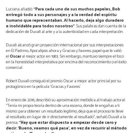
Luciana añadió:
“Para cada uno de sus muchos papeles, Bob
entregó todo a sus personajes y a la verdad del espíritu
humano que representaban. Al hacerlo, deja algo duradero
e inolvidable para todos nosotros”
. Sus palabras dan cuenta de la
dedicación de Duvall al arte y a la autenticidad en cada interpretación.
Duvall alcanzó gran proyección internacional por sus interpretaciones
en El Padrino, Apocalipsis ahora y Gracias y favores; papel que le valió
el
Oscar
al mejor actor en 1983. Sin embargo, mantuvo siempre el foco
en la honestidad interpretativa por encima del reconocimiento o el éxito
comercial.
Robert Duvall consiguió el premio Oscar a mejor actor princial por su
protagónico en la película ‘Gracias y Favores’
En enero de 2016, describió su aproximación metódica al trabajo actoral:
“Tenía mi propia teoría dentro de una escena, donde te engañas a ti
mismo: para obtener un resultado legítimo, deja que el proceso te lleve
al resultado, en lugar de ir directamente al resultado”, señaló Duvall a la
prensa.
“Hay que estar dispuesto a empezar desde cero y
decir: ‘Bueno, veamos qué pasa’, en vez de recurrir al método