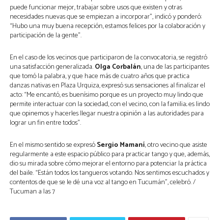
puede funcionar mejor, trabajar sobre usos que existen y otras
necesidades nuevas que se empiezan a incorporar”, indicó y ponderó:
“Hubo una muy buena recepción, estamos felices por la colaboración y
participación de la gente”.
En el caso de los vecinos que participaron de la convocatoria, se registró
una satisfacción generalizada.
Olga Corbalán
, una de las participantes
que tomó la palabra, y que hace más de cuatro años que practica
danzas nativas en Plaza Urquiza, expresó sus sensaciones al finalizar el
acto: “Me encantó, es buenísimo porque es un proyecto muy lindo que
permite interactuar con la sociedad, con el vecino, con la familia; es lindo
que opinemos y hacerles llegar nuestra opinión a las autoridades para
lograr un fin entre todos”.
En el mismo sentido se expresó
Sergio Mamaní
, otro vecino que asiste
regularmente a este espacio público para practicar tango y que, además,
dio su mirada sobre cómo mejorar el entorno para potenciar la práctica
del baile. “Están todos los tangueros votando. Nos sentimos escuchados y
contentos de que se le dé una voz al tango en Tucumán”, celebró. /
Tucuman a las 7