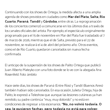
Continuando con los shows de Ortega, la medida afecta a una amplia
agenda de shows previstos en ciudades como
Mar del Plata
,
Salta
,
Río
Cuarto
,
Paraná
,
Tandil
y
Córdoba
, entre otras. La reprogramación
de los conciertos comenzó a comunicarse en los últimos días a través de
los canales oficiales del artista. Por ejemplo, el espectáculo originalmente
programado para el 15 de noviembre en Mar del Plata fue trasladado al 7
de marzo de 2026, mientras que el de Salta, previsto para el 22 de
noviembre, se realizará el 4 de abril del próximo año. Otros eventos,
como el de Río Cuarto, quedaron cancelados sin nueva fecha
confirmada.
El anticipo de la suspensión de los shows de Palito Ortega que publicó
Juan Alberto Mateyko con una foto donde se lo ve con la abogada Ana
Rosenfeld. Foto: ámbito
Hace siete días, los shows de Paraná (Entre Ríos) y Tandil (Buenos Aires)
también habían sido cancelados. En esa ocasión, Julieta Ortega, hija de
Palito, le expresó a Teleshow que aunque las lesiones cutáneas ya han
remitido, su padre continúa “muy, muy dolorido” y no está en
condiciones de regresar a los escenarios.
“No, no volvió todavía. O
sea, le pusieron fechas, pero todavía no está para volver.