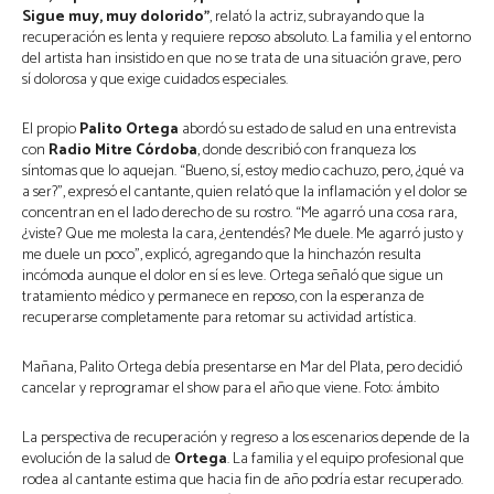
Sigue muy, muy dolorido”
, relató la actriz, subrayando que la
recuperación es lenta y requiere reposo absoluto. La familia y el entorno
del artista han insistido en que no se trata de una situación grave, pero
sí dolorosa y que exige cuidados especiales.
El propio
Palito Ortega
abordó su estado de salud en una entrevista
con
Radio Mitre Córdoba
, donde describió con franqueza los
síntomas que lo aquejan. “Bueno, sí, estoy medio cachuzo, pero, ¿qué va
a ser?”, expresó el cantante, quien relató que la inflamación y el dolor se
concentran en el lado derecho de su rostro. “Me agarró una cosa rara,
¿viste? Que me molesta la cara, ¿entendés? Me duele. Me agarró justo y
me duele un poco”, explicó, agregando que la hinchazón resulta
incómoda aunque el dolor en sí es leve. Ortega señaló que sigue un
tratamiento médico y permanece en reposo, con la esperanza de
recuperarse completamente para retomar su actividad artística.
Mañana, Palito Ortega debía presentarse en Mar del Plata, pero decidió
cancelar y reprogramar el show para el año que viene. Foto: ámbito
La perspectiva de recuperación y regreso a los escenarios depende de la
evolución de la salud de
Ortega
. La familia y el equipo profesional que
rodea al cantante estima que hacia fin de año podría estar recuperado.