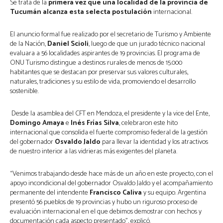
Se trata de la
primera vez que una localidad de la provincia de
Tucumán alcanza esta selecta postulación
internacional.
El anuncio formal fue realizado por el secretario de Turismo y Ambiente
de la Nación,
Daniel Scioli
, luego de que un jurado técnico nacional
evaluara a 56 localidades aspirantes de 19 provincias. El programa de
ONU Turismo distingue a destinos rurales de menos de 15.000
habitantes que se destacan por preservar sus valores culturales,
naturales, tradiciones y su estilo de vida, promoviendo el desarrollo
sostenible.
Desde la asamblea del CFT en Mendoza, el presidente y la vice del Ente,
Domingo Amaya
e
Inés Frías Silva
, celebraron este hito
internacional que consolida el fuerte compromiso federal de la gestión
del gobernador
Osvaldo Jaldo
para llevar la identidad y los atractivos
de nuestro interior a las vidrieras más exigentes del planeta.
“Venimos trabajando desde hace más de un año en este proyecto, con el
apoyo incondicional del gobernador Osvaldo Jaldo y el acompañamiento
permanente del intendente
Francisco Caliva
y su equipo. Argentina
presentó 56 pueblos de 19 provincias y hubo un riguroso proceso de
evaluación internacional en el que debimos demostrar con hechos y
documentación cada aspecto presentado”, explicó.