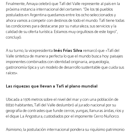
Finalmente, Amaya celebró que Tafí del Valle represente al país en la
próxima instancia internacional del certamen. “De los 56 pueblos
postulados en Argentina quedamos entre los ocho seleccionados y
ahora vamos a competir con destinos de todo el mundo. Tafí tiene todas
las condiciones para destacarse por su naturaleza, sus servicios y la
calidad de su oferta turística. Estamos muy orgullosos de este logro”,
concluyó.
A su turno, la vicepresidenta
Inés Frías Silva
remarcó que «Tafí del
Valle sintetiza de manera perfecta lo que el mundo busca hoy: paisajes
imponentes combinados con identidad originaria, arqueología,
gastronomía típica y un modelo de desarrollo sustentable que cuida sus
raíces».
Las riquezas que llevan a Tafí al plano mundial
Ubicada a 1.976 metros sobre el nivel del mar y con una población de
8.830 habitantes, Tafí del Valle deslumbró al jurado nacional por su
geografía de contrastes que funde cerros, yungas, llanuras áridas, ríos y
el dique La Angostura, custodiados por el imponente Cerro Nuñorco.
Asimismo, la postulación internacional pondera su riquísimo patrimonio