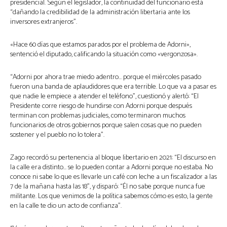
presidencial. Según el legislador, la continuidad del funcionario está
“dañando la credibilidad de la administración libertaria ante los
inversores extranjeros”.
«Hace 60 días que estamos parados por el problema de Adorni»,
sentenció el diputado, calificando la situación como «vergonzosa».
“Adorni por ahora trae miedo adentro… porque el miércoles pasado
fueron una banda de aplaudidores que era terrible. Lo que va a pasar es
que nadie le empiece a atender el teléfono”, cuestionó y alertó: “El
Presidente corre riesgo de hundirse con Adorni porque después
terminan con problemas judiciales, como terminaron muchos
funcionarios de otros gobiernos porque salen cosas que no pueden
sostener y el pueblo no lo tolera”.
Zago recordó su pertenencia al bloque libertario en 2021: “El discurso en
la calle era distinto… se lo pueden contar a Adorni porque no estaba. No
conoce ni sabe lo que es llevarle un café con leche a un fiscalizador a las
7 de la mañana hasta las 18”, y disparó: “Él no sabe porque nunca fue
militante. Los que venimos de la política sabemos cómo es esto, la gente
en la calle te dio un acto de confianza”.