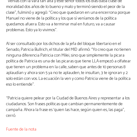
“Venías con la vara tan alta y este señor todos los días daba clase de
moralidad dos años de lo bueno y malo y terminó siendo el peor de la
clase”, fulminó y agregó: “Creo que quedaron en una encerrona porque
Manuel no viene de la política y los que sí veníamos de la política
quedamos afuera. Esto va a terminar mal en futuro, va a causar
problemas. Esto ya lo vivimos”.
Al ser consultado por los dichos de la jefa del bloque libertario en el
Senado, Patricia Bullrich, el titular del MID afirmó: “Yo creo que no tienen
ninguna diferencia Patricia con Milei, sino que simplemente la picara
política de Patricia es una de las picaras que tiene LLA empezó a olfatear
que tienen un problema en la calle, saben que antes de 10 personas 8
aplaudían y ahora son 5 ya no te aplauden, te insultan, 3 te ignoran y 2
solo están con vos. La ecuación la ven y como Patricia viene de la política
eso lo entiende”.
“Patricia quiere pelear por la Ciudad de Buenos Aires y representar a los
ciudadanos. Son frases políticas que cambian permanentemente de
campaña. Ahora la frase es ‘quien las hace, según quien es, las paga”,
cerró.
Fuente de la nota