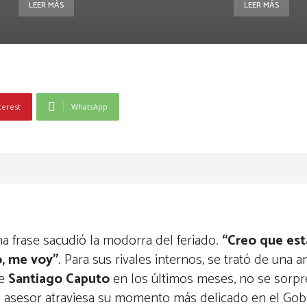
LEER MÁS
LEER MÁS
terest
WhatsApp
 frase sacudió la modorra del feriado.
“Creo que es
o, me voy”
. Para sus rivales internos, se trató de una
de
Santiago Caputo
en los últimos meses, no se sorpr
el asesor atraviesa su momento más delicado en el Gob