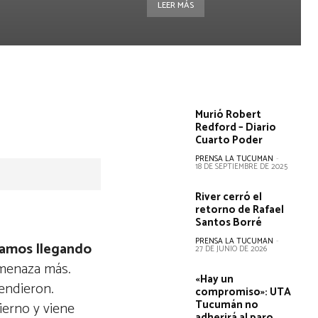
LEER MÁS
Murió Robert
Redford – Diario
Cuarto Poder
PRENSA LA TUCUMAN
-
18 DE SEPTIEMBRE DE 2025
River cerró el
retorno de Rafael
Santos Borré
PRENSA LA TUCUMAN
-
tamos llegando
27 DE JUNIO DE 2026
 amenaza más.
«Hay un
endieron.
compromiso»: UTA
Tucumán no
ierno y viene
adherirá al paro