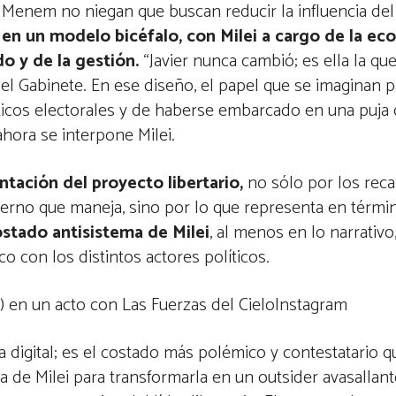
 Menem no niegan que buscan reducir la influencia del
ó en un modelo bicéfalo, con Milei a cargo de la ec
do y de la gestión.
“Javier nunca cambió; es ella la que
 del Gabinete. En ese diseño, el papel que se imaginan 
ticos electorales y de haberse embarcado en una puja 
ahora se interpone Milei.
ntación del proyecto libertario,
no sólo por los rec
ierno que maneja, sino por lo que representa en térmi
ostado antisistema de Milei
, al menos en lo narrativo
con los distintos actores políticos.
) en un acto con Las Fuerzas del CieloInstagram
gia digital; es el costado más polémico y contestatario 
ura de Milei para transformarla en un outsider avasallan