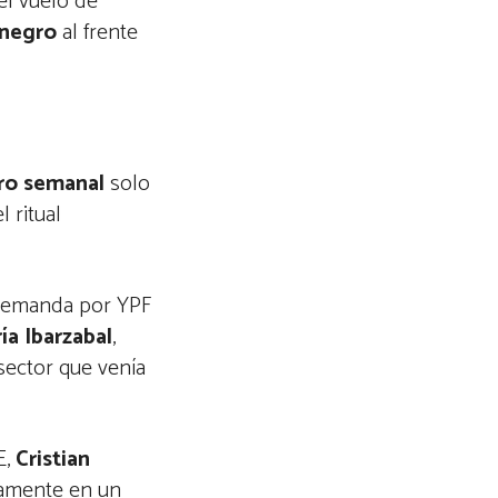
el vuelo de
enegro
al frente
ro semanal
solo
 ritual
a demanda por YPF
ía Ibarzabal
,
sector que venía
E,
Cristian
camente en un