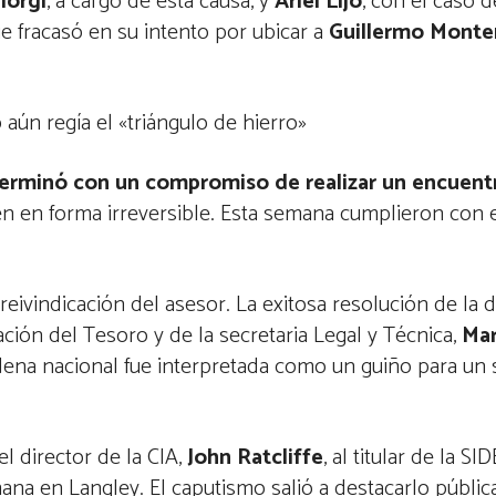
iorgi
, a cargo de esta causa, y
Ariel Lijo
, con el caso d
e fracasó en su intento por ubicar a
Guillermo Mont
 aún regía el «triángulo de hierro»
terminó con un compromiso de realizar un encuent
len en forma irreversible. Esta semana cumplieron con el
 reivindicación del asesor. La exitosa resolución de l
ción del Tesoro y de la secretaria Legal y Técnica,
Mar
adena nacional fue interpretada como un guiño para un 
l director de la CIA,
John Ratcliffe
, al titular de la SID
ana en Langley. El caputismo salió a destacarlo públi