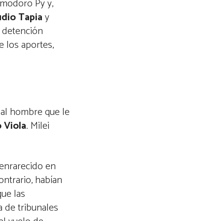
omodoro Py y,
udio Tapia
y
y detención
e los aportes,
 al hombre que le
 Viola
. Milei
 enrarecido en
ontrario, habían
ue las
a de tribunales