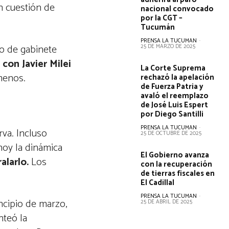
n cuestión de
nacional convocado
por la CGT –
Tucumán
PRENSA LA TUCUMAN
-
io de gabinete
25 DE MARZO DE 2025
con Javier Milei
La Corte Suprema
menos.
rechazó la apelación
de Fuerza Patria y
avaló el reemplazo
de José Luis Espert
por Diego Santilli
PRENSA LA TUCUMAN
-
rva. Incluso
25 DE OCTUBRE DE 2025
hoy la dinámica
El Gobierno avanza
alarlo.
Los
con la recuperación
de tierras fiscales en
El Cadillal
PRENSA LA TUCUMAN
-
ncipio de marzo,
25 DE ABRIL DE 2025
anteó la