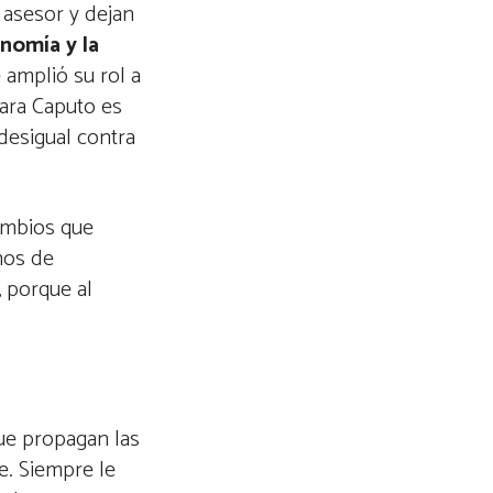
 asesor y dejan
onomía y la
 amplió su rol a
para Caputo es
desigual contra
ambios que
nos de
, porque al
que propagan las
te. Siempre le