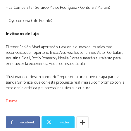
– La Cumparsita (Gerardo Matos Rodríguez / Contursi / Maroni)
– Oye cómo va (Tito Puente)
Invitados de lujo
El tenor Fabián Abad aportará su voz en algunas de las arias más
reconocidas del repertorio lírico. A su vez, los bailarines Víctor Corbalán,
Agustina Sigali, Rocío Romero y Noelia Flores sumarán su talento para
enriquecer la experiencia visual del espectáculo.
“Fusionando artes en concierto” representa una nueva etapa para la
Banda Sinfónica, que con esta propuesta reafirma su compromiso con la
excelencia artística y el acceso inclusivo a la cultura.
Fuente
Facebook
Twitter