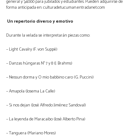
general y $4000 para jubilados y estudiantes. Pueden adquirirse de
forma anticipada en: culturadetucuman.entradanet.com
Un repertorio diverso y emotivo
Durante la velada se interpretarán piezas como:
– Light Cavalry (F. von Suppé)
– Danzas húngaras N° 7 y 8 (J. Brahms)
– Nessun dorma y O mio babbino caro (G. Puccini)
– Amapola (Josema La Calle)
– Si nos dejan (José Alfredo Jiménez Sandoval)
– La leyenda de Maracaibo (José Alberto Pina)
– Tanguera (Mariano Mores)