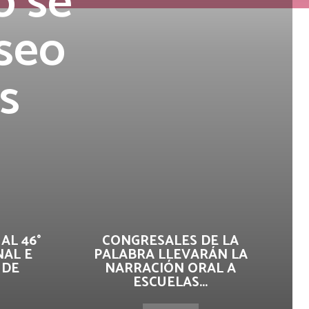
o se
seo
s
AL 46°
CONGRESALES DE LA
AL E
PALABRA LLEVARÁN LA
 DE
NARRACIÓN ORAL A
ESCUELAS...