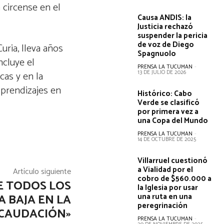
 circense en el
Causa ANDIS: la
Justicia rechazó
suspender la pericia
de voz de Diego
uria, lleva años
Spagnuolo
ncluye el
PRENSA LA TUCUMAN
-
13 DE JULIO DE 2026
cas y en la
aprendizajes en
Histórico: Cabo
Verde se clasificó
por primera vez a
una Copa del Mundo
PRENSA LA TUCUMAN
-
14 DE OCTUBRE DE 2025
Villarruel cuestionó
a Vialidad por el
Artículo siguiente
cobro de $560.000 a
E TODOS LOS
la Iglesia por usar
 BAJA EN LA
una ruta en una
peregrinación
CAUDACIÓN»
PRENSA LA TUCUMAN
-