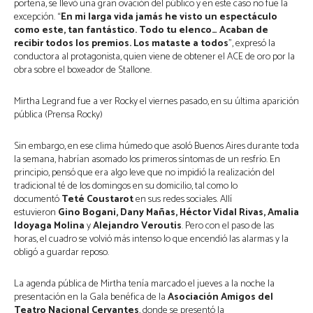
porteña, se llevó una gran ovación del público y en este caso no fue la
excepción. “
En mi larga vida jamás he visto un espectáculo
como este, tan fantástico. Todo tu elenco… Acaban de
recibir todos los premios. Los mataste a todos
”, expresó la
conductora al protagonista, quien viene de obtener el ACE de oro por la
obra sobre el boxeador de Stallone.
Mirtha Legrand fue a ver Rocky el viernes pasado, en su última aparición
pública (Prensa Rocky)
Sin embargo, en ese clima húmedo que asoló Buenos Aires durante toda
la semana, habrían asomado los primeros síntomas de un resfrío. En
principio, pensó que era algo leve que no impidió la realización del
tradicional té de los domingos en su domicilio, tal como lo
documentó
Teté Coustarot
en sus redes sociales. Allí
estuvieron
Gino Bogani, Dany Mañas, Héctor Vidal Rivas, Amalia
Idoyaga Molina
y
Alejandro Veroutis
. Pero con el paso de las
horas, el cuadro se volvió más intenso lo que encendió las alarmas y la
obligó a guardar reposo.
La agenda pública de Mirtha tenía marcado el jueves a la noche la
presentación en la Gala benéfica de la
Asociación Amigos del
Teatro Nacional Cervantes
, donde se presentó la