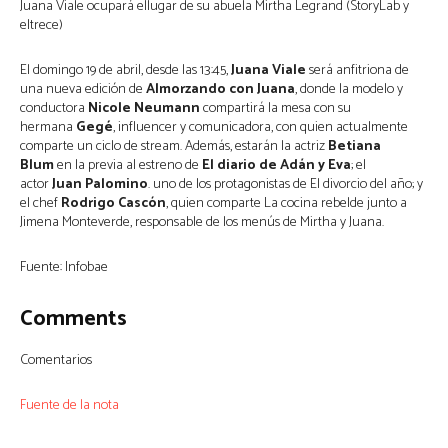
Juana Viale ocupará ellugar de su abuela Mirtha Legrand (StoryLab y
eltrece)
El domingo 19 de abril, desde las 13:45,
Juana Viale
será anfitriona de
una nueva edición de
Almorzando con Juana
, donde la modelo y
conductora
Nicole Neumann
compartirá la mesa con su
hermana
Gegé
, influencer y comunicadora, con quien actualmente
comparte un ciclo de stream. Además, estarán la actriz
Betiana
Blum
en la previa al estreno de
El diario de Adán y Eva
; el
actor
Juan Palomino
. uno de los protagonistas de El divorcio del año; y
el chef
Rodrigo Cascón
, quien comparte La cocina rebelde junto a
Jimena Monteverde, responsable de los menús de Mirtha y Juana.
Fuente: Infobae
Comments
Comentarios
Fuente de la nota