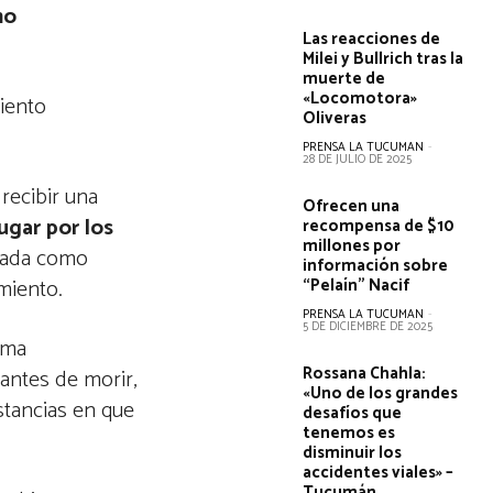
mo
Las reacciones de
Milei y Bullrich tras la
muerte de
«Locomotora»
miento
Oliveras
PRENSA LA TUCUMAN
-
28 DE JULIO DE 2025
s recibir una
Ofrecen una
ugar por los
recompensa de $10
millones por
atada como
información sobre
miento.
“Pelaín” Nacif
PRENSA LA TUCUMAN
-
5 DE DICIEMBRE DE 2025
ama
Rossana Chahla:
antes de morir,
«Uno de los grandes
nstancias en que
desafíos que
tenemos es
disminuir los
accidentes viales» –
Tucumán