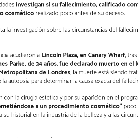
ridades
investigan si su fallecimiento, calificado co
to cosmético
realizado poco antes de su deceso.
a la investigación sobre las circunstancias del falleci
encia acudieron a
Lincoln Plaza, en Canary Wharf
, tra
mes Parke, de 34 años
,
fue declarado muerto en el l
 Metropolitana de Londres
, la muerte está siendo tr
la autopsia para determinar la causa exacta del falleci
n con la cirugía estética y por su aparición en el progr
ometiéndose a un procedimiento cosmético”
poco 
su historial en la industria de la belleza y a las circu