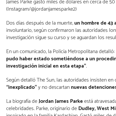
James Parke gastó miles de dólares en cerca de 50 
(Instagram/@jordanjamesparke2)
Dos días después de la muerte,
un hombre de 43 
involuntario, según confirmaron las autoridades lo
investigación sigue su curso y se aguardan los re
En un comunicado, la Policía Metropolitana detalló:
pudo haber estado sometiéndose a un procedimi
investigación inicial en esta etapa”
.
Según detalló The Sun, las autoridades insisten en
“inexplicado”
y no descartan
nuevas detencione
La biografía de
Jordan James Parke
está atravesada
celebridades. Parke, originario de
Dudley, West Mi
inspirado en la familia Kardashian. Gastó miles de 