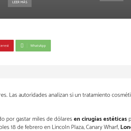
LEER MÁS
terest
WhatsApp
dres. Las autoridades analizan si un tratamiento cosmé
ido por gastar miles de dólares
en cirugías estéticas
p
oles 18 de febrero en Lincoln Plaza, Canary Wharf,
Lon