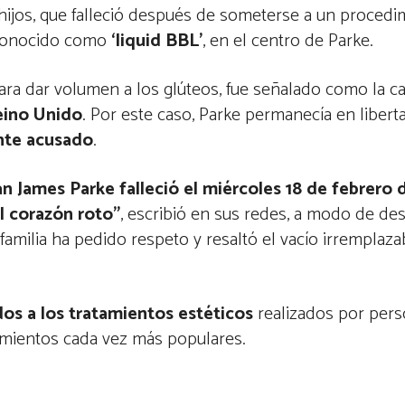
 hijos, que falleció después de someterse a un procedi
, conocido como
‘liquid BBL’
, en el centro de Parke.
para dar volumen a los glúteos, fue señalado como la c
Reino Unido
. Por este caso, Parke permanecía en liberta
nte acusado
.
n James Parke falleció el miércoles 18 de febrero
l corazón roto”
, escribió en sus redes, a modo de de
 familia ha pedido respeto y resaltó el vacío irremplaza
dos a los tratamientos estéticos
realizados por pers
dimientos cada vez más populares.