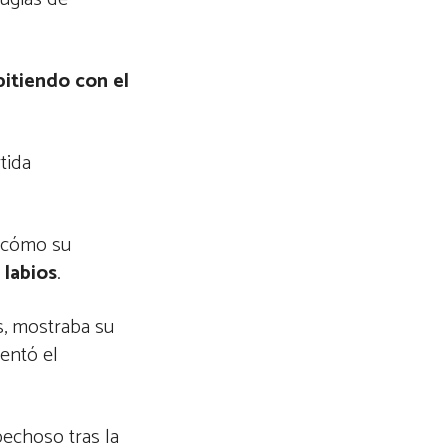
pitiendo con el
tida
ó cómo su
 labios
.
es, mostraba su
entó el
echoso tras la