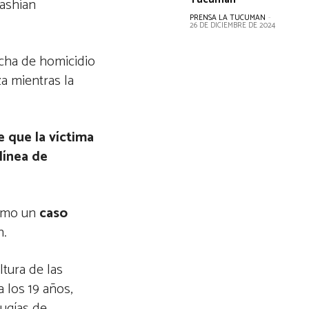
dashian
PRENSA LA TUCUMAN
-
26 DE DICIEMBRE DE 2024
cha de homicidio
a mientras la
e que la víctima
línea de
como un
caso
n.
ltura de las
a los 19 años,
rugías de