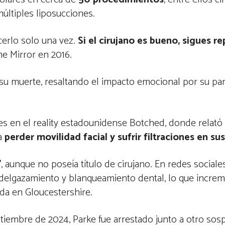
múltiples liposucciones.
erlo solo una vez.
Si el cirujano es bueno, sigues re
he Mirror en 2016.
 su muerte, resaltando el impacto emocional por su par
nes en el reality estadounidense Botched, donde relat
 a
perder movilidad facial y sufrir filtraciones en sus
”
, aunque no poseía título de cirujano. En redes social
 adelgazamiento y blanqueamiento dental, lo que increm
ada en Gloucestershire.
iembre de 2024, Parke fue arrestado junto a otro sosp