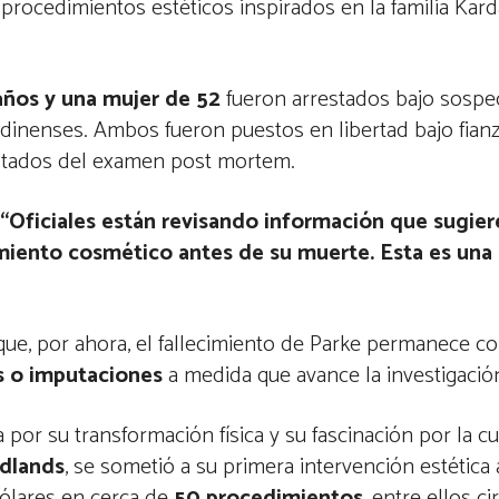
procedimientos estéticos inspirados en la familia Kar
años y una mujer de 52
fueron arrestados bajo sospe
ndinenses. Ambos fueron puestos en libertad bajo fianz
sultados del examen post mortem.
“Oficiales están revisando información que sugier
ento cosmético antes de su muerte. Esta es una 
 que, por ahora, el fallecimiento de Parke permanece 
s o imputaciones
a medida que avance la investigació
 por su transformación física y su fascinación por la cu
dlands
, se sometió a su primera intervención estética 
dólares en cerca de
50 procedimientos
, entre ellos ci