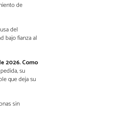
miento de
ausa del
d bajo fianza al
 de 2026. Como
spedida, su
ble que deja su
onas sin